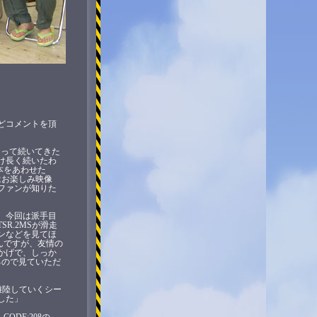
どコメントを頂
なって続いてきた
け長く続いたわ
本をあわせた
はお楽しみ映像
ファンが知りた
、今回は派手目
R.2MSが滑走
ンなどを見てほ
んですが、友情の
かげで、しっか
るので見ていただ
離陸していくシー
した」