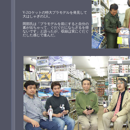
V-2ロケットの特大プラモデルを発見して
大はしゃぎの2人。
岡部氏は「プラモデルを前にすると自分の
素が出ちゃって、ぐだぐだにならざるを得
ないです」と語ったが、収録は実にぐだぐ
だした感じで進んだ。