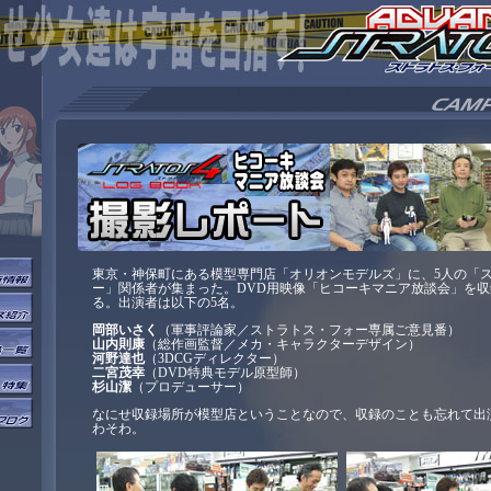
東京・神保町にある模型専門店「オリオンモデルズ」に、5人の「
ー」関係者が集まった。DVD用映像「ヒコーキマニア放談会」を
る。出演者は以下の5名。
岡部いさく
（軍事評論家／ストラトス・フォー専属ご意見番）
山内則康
（総作画監督／メカ・キャラクターデザイン）
河野達也
（3DCGディレクター）
二宮茂幸
（DVD特典モデル原型師）
杉山潔
（プロデューサー）
なにせ収録場所が模型店ということなので、収録のことも忘れて出
わそわ。