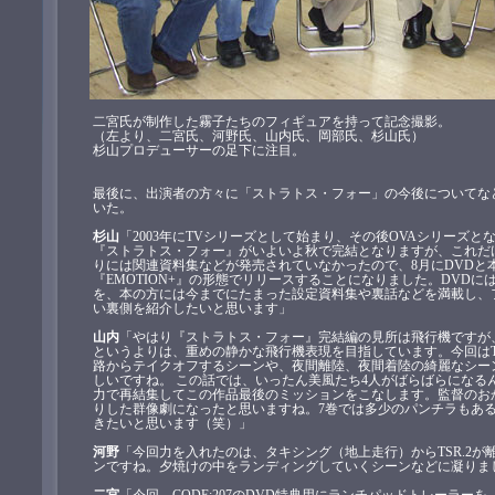
二宮氏が制作した霧子たちのフィギュアを持って記念撮影。
（左より、二宮氏、河野氏、山内氏、岡部氏、杉山氏）
杉山プロデューサーの足下に注目。
最後に、出演者の方々に「ストラトス・フォー」の今後についてな
いた。
杉山
「2003年にTVシリーズとして始まり、その後OVAシリーズと
『ストラトス・フォー』がいよいよ秋で完結となりますが、これだ
りには関連資料集などが発売されていなかったので、8月にDVDと
『EMOTION+』の形態でリリースすることになりました。DVDに
を、本の方には今までにたまった設定資料集や裏話などを満載し、
い裏側を紹介したいと思います」
山内
「やはり『ストラトス・フォー』完結編の見所は飛行機ですが
というよりは、重めの静かな飛行機表現を目指しています。今回はTS
路からテイクオフするシーンや、夜間離陸、夜間着陸の綺麗なシー
しいですね。 この話では、いったん美風たち4人がばらばらになる
力で再結集してこの作品最後のミッションをこなします。監督のお
りした群像劇になったと思いますね。7巻では多少のパンチラもあ
きたいと思います（笑）」
河野
「今回力を入れたのは、タキシング（地上走行）からTSR.2が
ンですね。夕焼けの中をランディングしていくシーンなどに凝りま